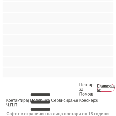
Средни цицки
Студентки
Тинејџерки+18
Фетиш
Фрлање Млаз
Црвенокоси
Црнкињи
Центар
Приклучи
за
се
Помош
Контактирај Поддршка
Сервисирање Консиерж
Ч.П.П.
Сајтот е ограничен на лица постари од 18 години.