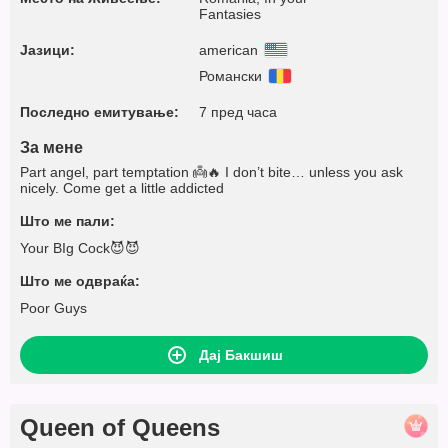
Fantasies
Јазици:
american
Романски
Последно емитување:
7 пред часа
За мене
Part angel, part temptation 👼🔥 I don’t bite… unless you ask
nicely. Come get a little addicted
Што ме пали:
Your BIg Cock😈😈
Што ме одвраќа:
Poor Guys
Дај Бакшиш
Queen of Queens