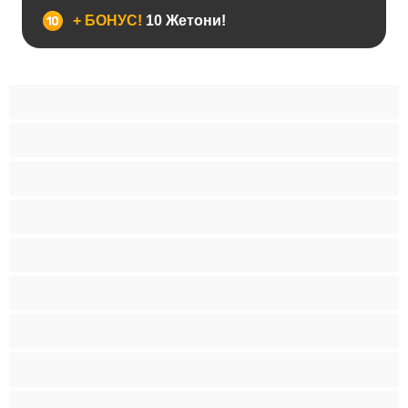
+ БОНУС!
10 Жетони!
BBW
Азијски
Анален
Арапски
Баби
Бели Девојки
Бондиџ
Бремени
Бринети