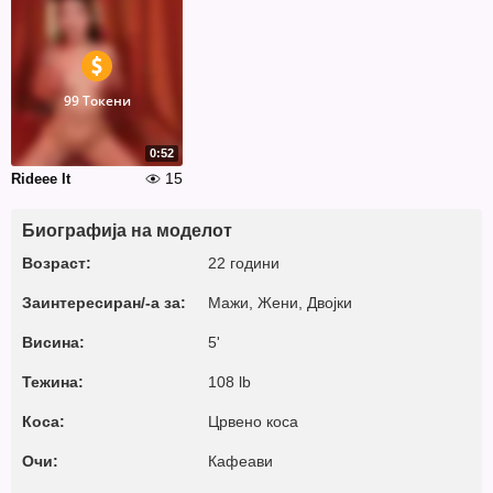
99 Токени
0:52
15
Rideee It
Биографија на моделот
Возраст:
22 години
Заинтересиран/-а за:
Мажи, Жени, Двојки
Висина:
5'
Тежина:
108 lb
Коса:
Црвено коса
Очи:
Кафеави