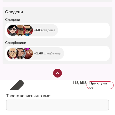
Следени
+603
Следени
+603
следења
+1.4K
Следбеници
+1.4K
следбеници
Најава
Приклучи
се
Твоето корисничко име: