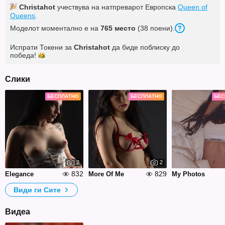
Christahot
учествува на натпреварот Европска
Queen of
Queens
.
Моделот моментално е на
765 место
(38 поени).
Испрати Токени за
Christahot
да биде поблиску до
победа!
Слики
БЕСПЛАТНО
БЕСПЛАТНО
БЕС
2
2
832
829
Elegance
More Of Me
My Photos
Види ги Сите
Видеа